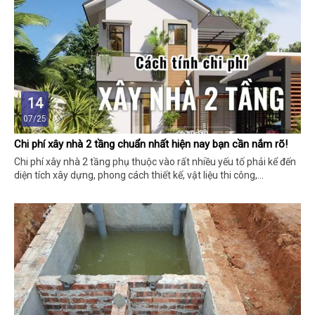
14
07/25
Chi phí xây nhà 2 tầng chuẩn nhất hiện nay bạn cần nắm rõ!
Chi phí xây nhà 2 tầng phụ thuộc vào rất nhiều yếu tố phải kể đến
diện tích xây dựng, phong cách thiết kế, vật liệu thi công,...