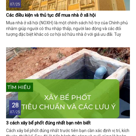
07/25
Các điều kiện và thủ tục để mua nhà ở xã hội
Mua nhà ở xã hội (NOXH) là một chính sách hỗ trợ của Chính phủ
nhằm giúp người có thu nhập thấp, người lao động và các đối
tượng đặc biệt khác có cơ hội sở hữu nhà ở với giá ưu đãi. Tuy
nhiên, để mua nhà ở xã hội, người mua cần đáp ứng các điều kiện
và thực hiện theo quy trình thủ tục cụ thể. Dưới đây là thông tin
chi tiết:
28
07/25
3 cách xây bể phốt đúng nhất bạn nên biết
Cách xây bể phốt đúng nhất trước tiên bạn cần xác định vị trí, kích