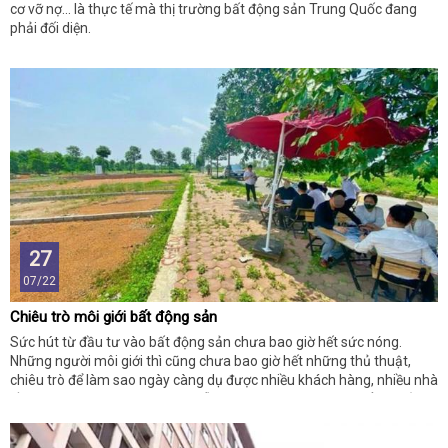
cơ vỡ nợ... là thực tế mà thị trường bất động sản Trung Quốc đang
phải đối diện.
27
07/22
Chiêu trò môi giới bất động sản
Sức hút từ đầu tư vào bất động sản chưa bao giờ hết sức nóng.
Những người môi giới thì cũng chưa bao giờ hết những thủ thuật,
chiêu trò để làm sao ngày càng dụ được nhiều khách hàng, nhiều nhà
đầu tư hơn. Vậy thì những cái bẫy nào đang được đặt ra để lừa đảo
các nhà đầu tư?