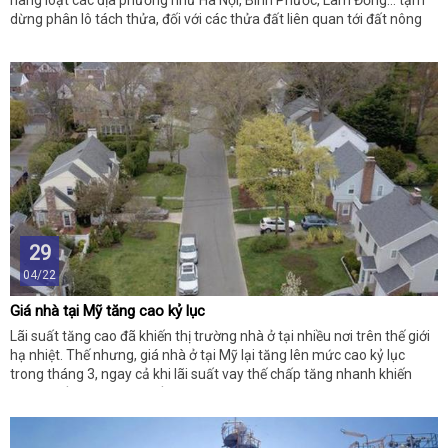
hàng loạt các địa phương như Hà Nội, Bình Phước, Lâm Đồng… tạm
dừng phân lô tách thửa, đối với các thửa đất liên quan tới đất nông
nghiệp.
29
04/22
Giá nhà tại Mỹ tăng cao kỷ lục
Lãi suất tăng cao đã khiến thị trường nhà ở tại nhiều nơi trên thế giới
hạ nhiệt. Thế nhưng, giá nhà ở tại Mỹ lại tăng lên mức cao kỷ lục
trong tháng 3, ngay cả khi lãi suất vay thế chấp tăng nhanh khiến
doanh số bán nhà lao dốc.