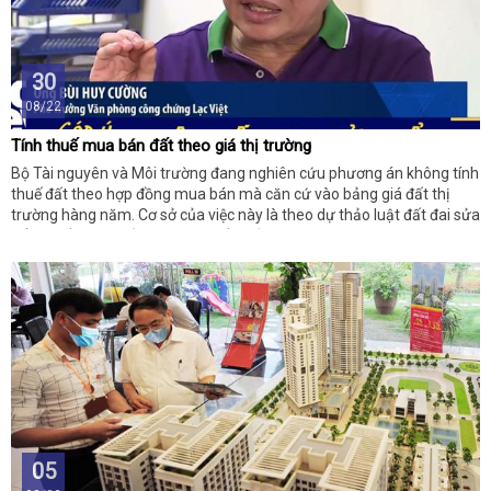
30
08/22
Tính thuế mua bán đất theo giá thị trường
Bộ Tài nguyên và Môi trường đang nghiên cứu phương án không tính
thuế đất theo hợp đồng mua bán mà căn cứ vào bảng giá đất thị
trường hàng năm. Cơ sở của việc này là theo dự thảo luật đất đai sửa
đổi sẽ tiến hành bỏ khung giá đất nhằm xác định giá theo giá thị
trường.
05