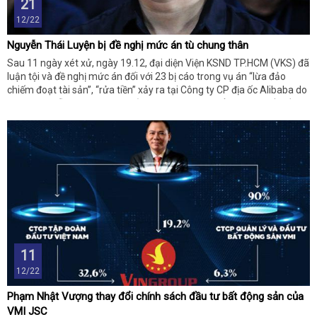
21
12/22
Nguyễn Thái Luyện bị đề nghị mức án tù chung thân
Sau 11 ngày xét xử, ngày 19.12, đại diện Viện KSND TP.HCM (VKS) đã
luận tội và đề nghị mức án đối với 23 bị cáo trong vụ án “lừa đảo
chiếm đoạt tài sản”, “rửa tiền” xảy ra tại Công ty CP địa ốc Alibaba do
bị cáo Nguyễn Thái Luyện, Chủ tịch HĐQT kiêm Tổng giám đốc điều
hành công ty.
11
12/22
Phạm Nhật Vượng thay đổi chính sách đầu tư bất động sản của
VMI JSC