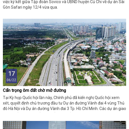
việc ký kết giữa Tập đoàn Sovico và UBND huyện Củ Chi về dự án Sài
Gòn Safari ngày 12/4 vừa qua.
17
06/22
Cẩn trọng ôm đất chờ mở đường
Tại Kỳ họp Quốc hội lần này, Chính phủ đã kiến nghị Quốc hội xem
xét, quyết định chủ trương đầu tư Dự án đường Vành đai 4 vùng Thủ
đô Hà Nội và Dự án đường Vành đai 3 Tp. Hồ Chí Minh. Các dự án giao
thông rất được giới đầu tư bất động sản quan tâm với kỳ vọng đường
mở tới đâu, giá đất sẽ tăng tới đó…