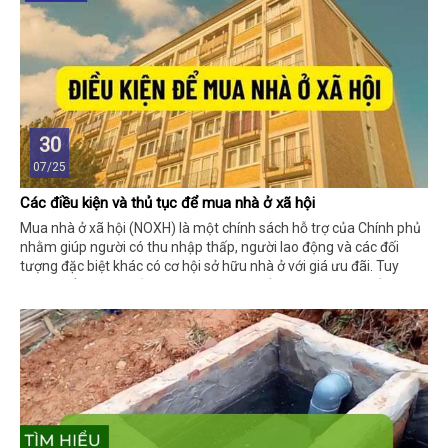
30
07/25
Các điều kiện và thủ tục để mua nhà ở xã hội
Mua nhà ở xã hội (NOXH) là một chính sách hỗ trợ của Chính phủ
nhằm giúp người có thu nhập thấp, người lao động và các đối
tượng đặc biệt khác có cơ hội sở hữu nhà ở với giá ưu đãi. Tuy
nhiên, để mua nhà ở xã hội, người mua cần đáp ứng các điều kiện
và thực hiện theo quy trình thủ tục cụ thể. Dưới đây là thông tin
chi tiết: