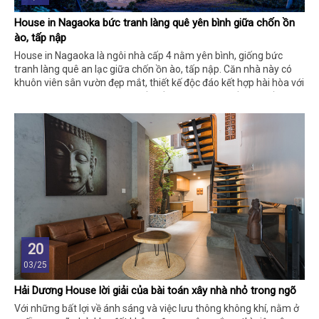
House in Nagaoka bức tranh làng quê yên bình giữa chốn ồn
ào, tấp nập
House in Nagaoka là ngôi nhà cấp 4 nằm yên bình, giống bức
tranh làng quê an lạc giữa chốn ồn ào, tấp nập. Căn nhà này có
khuôn viên sân vườn đẹp mắt, thiết kế độc đáo kết hợp hài hòa với
vật liệu đương đại tạo nên khối kiến trúc ăn nhập, đồng nhất và
thân thiện với thiên nhiên.
20
03/25
Hải Dương House lời giải của bài toán xây nhà nhỏ trong ngõ
Với những bất lợi về ánh sáng và việc lưu thông không khí, nằm ở