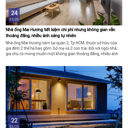
24
03/25
Nhà ống Mai Hương tiết kiệm chi phí nhưng không gian vẫn
thoáng đãng, nhiều ánh sáng tự nhiên
Nhà ống Mai Hương nằm tại quận 2, Tp.HCM, thuộc sở hữu của
gia đình 2 thế hệ bao gồm: bố mẹ và 2 con trai. Đối với ngôi nhà,
gia chủ có mong muốn một không gian thoáng đãng, nhiều ánh
sáng tự nhiên, cây xanh nhưng có thể tiết kiệm chi phí xây dựng.
22
03/25