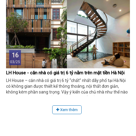
16
03/25
LH House - căn nhà có giá trị 6 tỷ nằm trên mặt tiền Hà Nội
LH House – căn nhà có giá trị 6 tỷ “chất” nhất dãy phố tại Hà Nội
có không gian được thiết kế thông thoáng, nội thất đơn giản,
không kém phần sang trọng. Vậy ý kiến của chủ nhà như thế nào
khi nhận được thành quả? Hãy cùng tìm hiểu bằng những thông
tin dưới đây bạn nhé!
Xem thêm