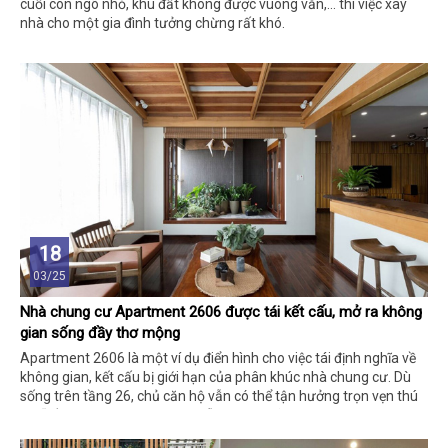
cuối con ngõ nhỏ, khu đất không được vuông vắn,... thì việc xây
nhà cho một gia đình tưởng chừng rất khó.
18
03/25
Nhà chung cư Apartment 2606 được tái kết cấu, mở ra không
gian sống đầy thơ mộng
Apartment 2606 là một ví dụ điển hình cho việc tái định nghĩa về
không gian, kết cấu bị giới hạn của phân khúc nhà chung cư. Dù
sống trên tầng 26, chủ căn hộ vẫn có thể tận hưởng trọn vẹn thú
vui “điền viên” trong căn nhà gỗ thoáng đãng.