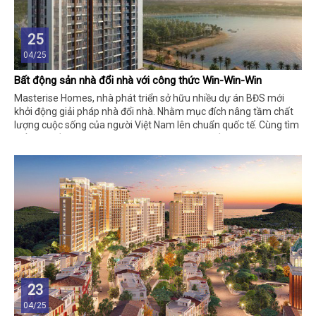
25
04/25
Bất động sản nhà đổi nhà với công thức Win-Win-Win
Masterise Homes, nhà phát triển sở hữu nhiều dự án BĐS mới
khởi động giải pháp nhà đổi nhà. Nhằm mục đích nâng tầm chất
lượng cuộc sống của người Việt Nam lên chuẩn quốc tế. Cùng tìm
hiểu chi tiết thông tin này trong nội dung bài viết dưới đây bạn
nhé!
23
04/25